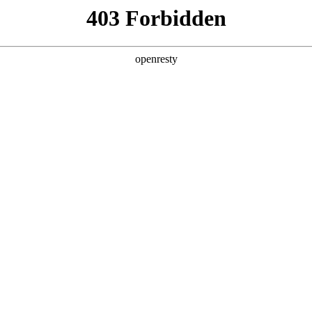
您需要什么帮助？
请填写您的相关情况，我们将及时联系您反馈处
*
公司
*
姓名
*
电话