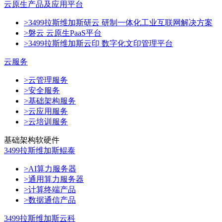
云原生产品及应用平台
>3499拉斯维加斯研云 研制一体化工业互联网解决方案
>磐云 云原生PaaS平台
>3499拉斯维加斯云印 数字化文印管理平台
云服务
>云管理服务
>安全服务
>基础架构服务
>云应用服务
>云培训服务
基础架构软硬件
3499拉斯维加斯鲲泰
>AI算力服务器
>通用算力服务器
>计算终端产品
>数据通信产品
3499拉斯维加斯云科