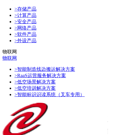
>存储产品
>计算产品
>安全产品
>网络产品
>软件产品
>外设产品
物联网
物联网
>智能制造线边搬运解决方案
>RaaS运营服务解决方案
>低空场景解决方案
>低空培训解决方案
>智能标识识读系统（叉车专用）