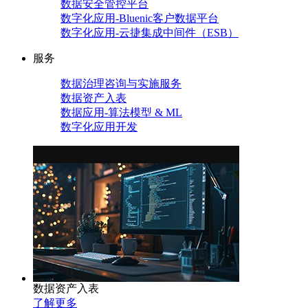
数据安全管控平台
数字化应用-Bluenic客户数据平台
数字化应用-云捷集成中间件（ESB）
服务
数据治理咨询与实施服务
数据资产入表
数据应用-算法模型 & ML
数字化应用开发
数据资产入表
了解更多