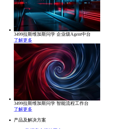
3499拉斯维加斯问学 企业级Agent中台
了解更多
3499拉斯维加斯问学 智能流程工作台
了解更多
产品及解决方案